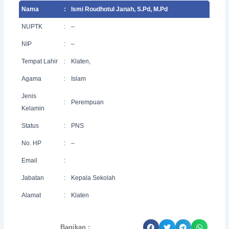
Nama
:
Ismi Roudhotul Janah, S.Pd, M.Pd
NUPTK
:
–
NIP
:
–
Tempat Lahir
:
Klaten,
Agama
:
Islam
Jenis
:
Perempuan
Kelamin
Status
:
PNS
No. HP
:
–
Email
:
Jabatan
:
Kepala Sekolah
Alamat
:
Klaten
Bagikan :